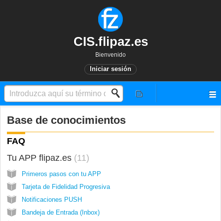
CIS.flipaz.es
Bienvenido
Iniciar sesión
Base de conocimientos
FAQ
Tu APP flipaz.es
11
Primeros pasos con tu APP
Tarjeta de Fidelidad Progresiva
Notificaciones PUSH
Bandeja de Entrada (Inbox)